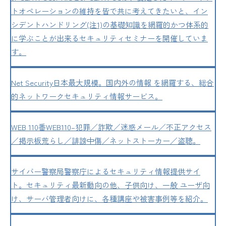
トオペレーションの維持を皆で共に考えてきたいと、イン
シデントハンドリング(注1)の基礎知識を網羅的かつ体系的
に学ぶことが出来るセキュリティセミナーを開催していま
す。
Net Security
日本最大規模。国内外の情報 を網羅する、総合
的ネットワークセキュリティ情報サービス。
WEB 110番
WEB110–犯罪／詐欺／迷惑メール／不正アクセス
／掲示板荒らし／誹謗中傷／ネットストーカー／盗聴。
サイバー警察局
警察庁によるセキュリティ情報提供サイ
ト。セキュリティ最新動向の他、子供向け、一般 ユーザ向
け、サーバ管理者向けに、各種講座や被害事例等を紹介。