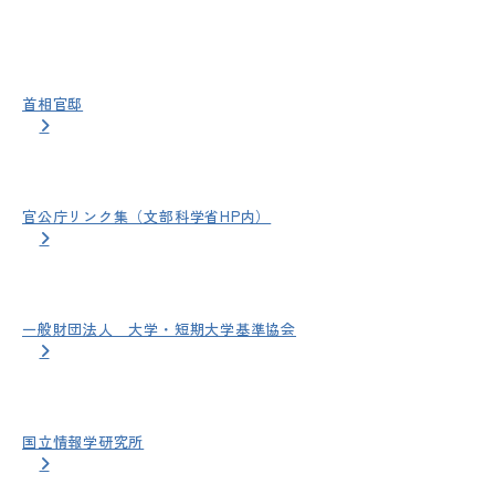
首相官邸
官公庁リンク集（文部科学省HP内）
一般財団法人 大学・短期大学基準協会
国立情報学研究所