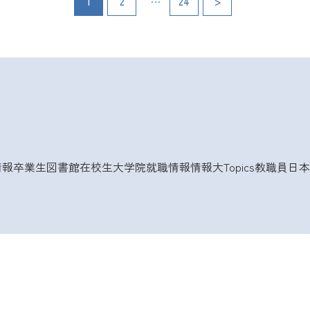
投
1
2
24
>
稿
の
ペ
ー
ジ
情報
卒業生
図書館
在校生
大学院
就職情報
情報大Topics
教職員
日本
送
り