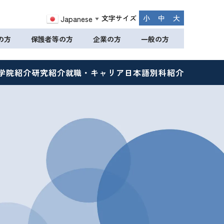
文字サイズ
小
中
大
Japanese
▼
の方
保護者等の方
企業の方
一般の方
学院紹介
研究紹介
就職・キャリア
日本語別科紹介