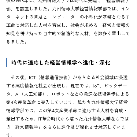
夜の1998年に、九州情報大学では時代に先駆け「経営情報学
部」を設置しました。九州情報大学経営情報学部では、イン
ターネットの普及とコンピューターの小型化が基盤となるIT
革命に対応した人材を育成し、社会が求める「経営と情報の
知見を併せ持った自主的で創造的な人材」を数多く輩出して
きました。
時代に適応した経営情報学へ進化・深化
その後、ICT（情報通信技術）があらゆる社会領域に浸透
する高度情報化社会が出現し、現在では、IoT、ビックデー
タ、AI（人工知能）、ロボットなどの急速な技術進歩による
第4次産業革命に突入しています。私たち九州情報大学経営
情報学部では、この第4次産業革命に適応する人材を育成・
輩出するため、IT革命時代から培った九州情報大学ならでは
の「経営情報学」をさらに進化及び深化させ対応していま
す。