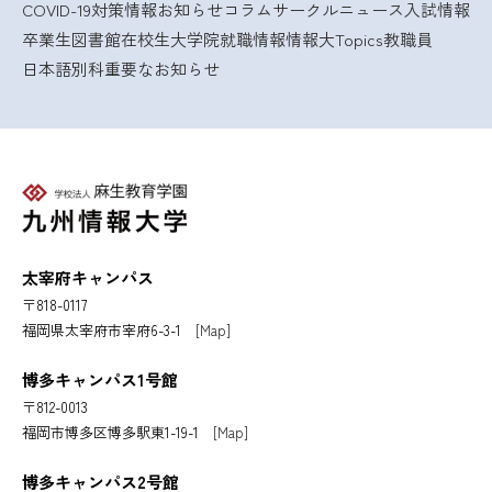
COVID-19対策情報
お知らせ
コラム
サークルニュース
入試情報
卒業生
図書館
在校生
大学院
就職情報
情報大Topics
教職員
日本語別科
重要なお知らせ
太宰府キャンパス
〒818-0117
福岡県太宰府市宰府6-3-1
[Map]
博多キャンパス1号館
〒812-0013
福岡市博多区博多駅東1-19-1
[Map]
博多キャンパス2号館