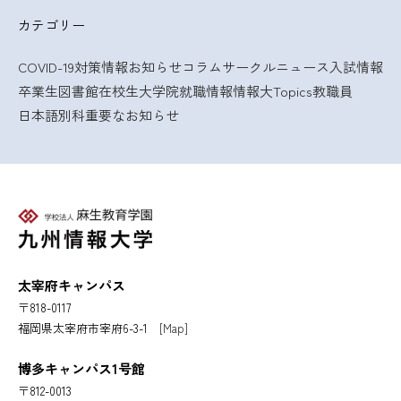
カテゴリー
COVID-19対策情報
お知らせ
コラム
サークルニュース
入試情報
卒業生
図書館
在校生
大学院
就職情報
情報大Topics
教職員
日本語別科
重要なお知らせ
太宰府キャンパス
〒818-0117
福岡県太宰府市宰府6-3-1
[Map]
博多キャンパス1号館
〒812-0013