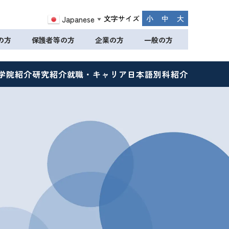
文字サイズ
小
中
大
Japanese
▼
の方
保護者等の方
企業の方
一般の方
学院紹介
研究紹介
就職・キャリア
日本語別科紹介