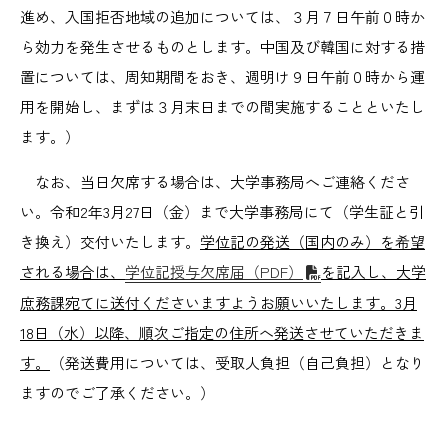
進め、入国拒否地域の追加については、３月７日午前０時か
ら効力を発生させるものとします。中国及び韓国に対する措
置については、周知期間をおき、週明け９日午前０時から運
用を開始し、まずは３月末日までの間実施することといたし
ます。）
なお、当日欠席する場合は、大学事務局へご連絡くださ
い。令和2年3月27日（金）まで大学事務局にて（学生証と引
き換え）交付いたします。
学位記の発送（国内のみ）を希望
される場合は、
学位記授与欠席届（PDF）
を記入し、大学
庶務課宛てに送付くださいますようお願いいたします。3月
18日（水）以降、順次ご指定の住所へ発送させていただきま
す。
（発送費用については、受取人負担（自己負担）となり
ますのでご了承ください。）