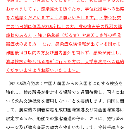
おかれましては、感染拡大を防ぐため、学位記授与への出席
をご遠慮くださいますようお願いいたします。
・学位記交
付の当日朝に体温が37.5度以上の方、喉の痛み等の風邪の諸
症状のある方
・強い倦怠感（だるさ）や息苦しさ等の呼吸
器症状のある方
なお、感染症危険情報が出ている国から
帰国後14日以内の方及び国内国外を問わず、感染が発生し、
濃厚接触が疑われる場所に行った方は、大学事務局へご連絡
くださいますようお願いいたします。
（R2.3.5政府発表：中国と韓国からの入国者に対する検疫を
強化し、検疫所長が指定する場所で２週間待機し、国内にお
いて公共交通機関を使用しないことを要請します。両国に関
して、航空機の到着空港を成田国際空港及び関西国際空港に
限定するほか、船舶での旅客運送の停止、さらに、発行済み
の一次及び数次査証の効力を停止いたします。今後手続きを