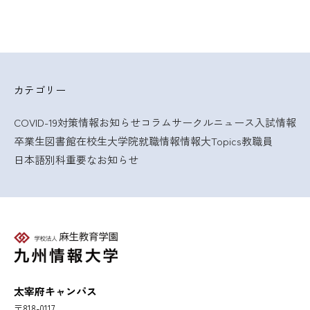
カテゴリー
COVID-19対策情報
お知らせ
コラム
サークルニュース
入試情報
卒業生
図書館
在校生
大学院
就職情報
情報大Topics
教職員
日本語別科
重要なお知らせ
太宰府キャンパス
〒818-0117