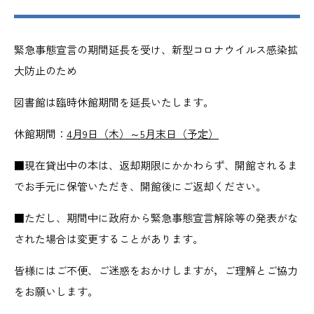
緊急事態宣言の期間延長を受け、新型コロナウイルス感染拡
大防止のため
図書館は臨時休館期間を延長いたします。
休館期間：
4
月
9
日（木）～
5
月末日（予定）
■現在貸出中の本は、返却期限にかかわらず、開館されるま
でお手元に保管いただき、開館後にご返却ください。
■ただし、期間中に政府から緊急事態宣言解除等の発表がな
された場合は変更することがあります。
皆様にはご不便、ご迷惑をおかけしますが，ご理解とご協力
をお願いします。