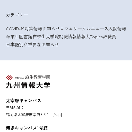
カテゴリー
COVID-19対策情報
お知らせ
コラム
サークルニュース
入試情報
卒業生
図書館
在校生
大学院
就職情報
情報大Topics
教職員
日本語別科
重要なお知らせ
太宰府キャンパス
〒818-0117
福岡県太宰府市宰府6-3-1
[Map]
博多キャンパス1号館