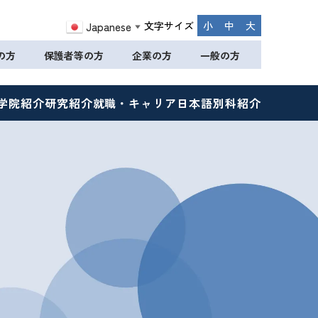
文字サイズ
小
中
大
Japanese
▼
の方
保護者等の方
企業の方
一般の方
学院紹介
研究紹介
就職・キャリア
日本語別科紹介