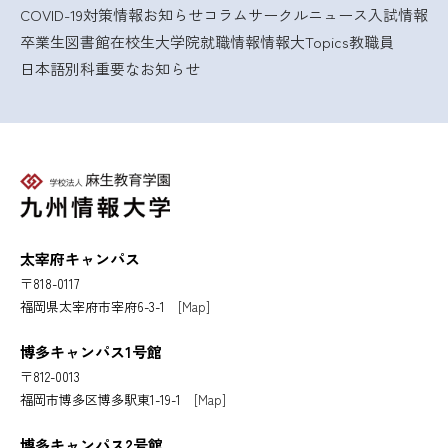
COVID-19対策情報
お知らせ
コラム
サークルニュース
入試情報
卒業生
図書館
在校生
大学院
就職情報
情報大Topics
教職員
日本語別科
重要なお知らせ
太宰府キャンパス
〒818-0117
福岡県太宰府市宰府6-3-1
[Map]
博多キャンパス1号館
〒812-0013
福岡市博多区博多駅東1-19-1
[Map]
博多キャンパス2号館