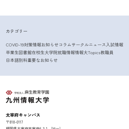
カテゴリー
COVID-19対策情報
お知らせ
コラム
サークルニュース
入試情報
卒業生
図書館
在校生
大学院
就職情報
情報大Topics
教職員
日本語別科
重要なお知らせ
太宰府キャンパス
〒818-0117
福岡県太宰府市宰府6-3-1
[Map]