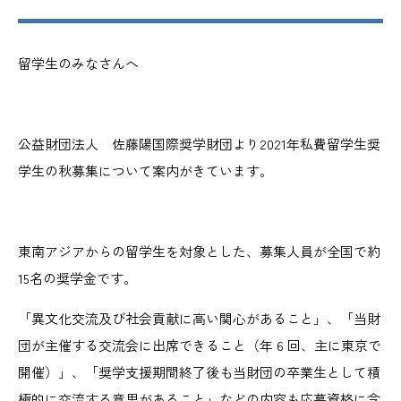
留学生のみなさんへ
公益財団法人 佐藤陽国際奨学財団より2021年私費留学生奨
学生の秋募集について案内がきています。
東南アジアからの留学生を対象とした、募集人員が全国で約
15名の奨学金です。
「異文化交流及び社会貢献に高い関心があること」、「当財
団が主催する交流会に出席できること（年 6 回、主に東京で
開催）」、「奨学支援期間終了後も当財団の卒業生として積
極的に交流する意思があること」などの内容も応募資格に含