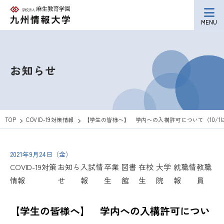
MENU
お知らせ
TOP
COVID-19対策情報
【学生の皆様へ】 学内への入構許可について（10/1
2021年9月24日（金）
COVID-19対策
お知ら
入試情
卒業
図書
在校
大学
就職情
教職
情報
せ
報
生
館
生
院
報
員
【学生の皆様へ】 学内への入構許可につい