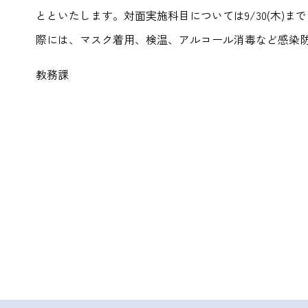
とといたします。対面実施科目については9/30(木)
際には、マスク着用、検温、アルコール消毒など感染
教務課