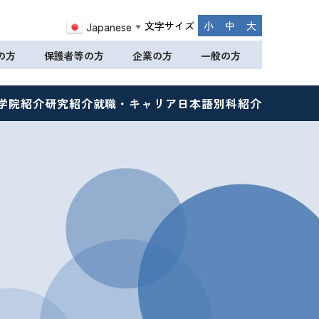
文字サイズ
小
中
大
Japanese
▼
の方
保護者等の方
企業の方
一般の方
学院紹介
研究紹介
就職・キャリア
日本語別科紹介