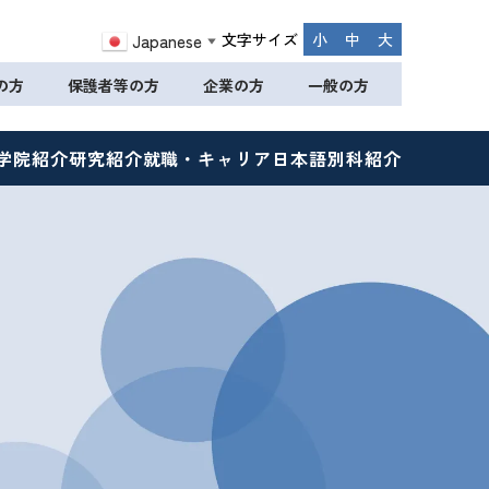
文字サイズ
小
中
大
Japanese
▼
の方
保護者等の方
企業の方
一般の方
学院紹介
研究紹介
就職・キャリア
日本語別科紹介