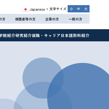
文字サイズ
小
中
大
Japanese
▼
の方
保護者等の方
企業の方
一般の方
学院紹介
研究紹介
就職・キャリア
日本語別科紹介