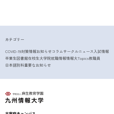
カテゴリー
COVID-19対策情報
お知らせ
コラム
サークルニュース
入試情報
卒業生
図書館
在校生
大学院
就職情報
情報大Topics
教職員
日本語別科
重要なお知らせ
太宰府キャンパス