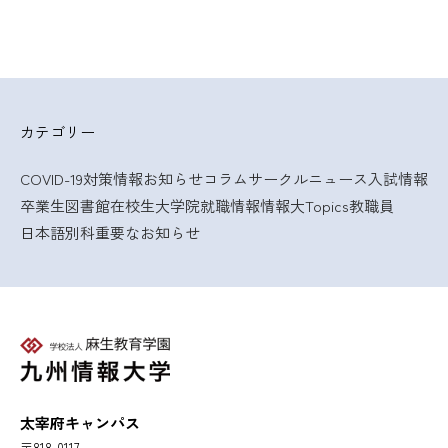
カテゴリー
COVID-19対策情報
お知らせ
コラム
サークルニュース
入試情報
卒業生
図書館
在校生
大学院
就職情報
情報大Topics
教職員
日本語別科
重要なお知らせ
太宰府キャンパス
〒818-0117