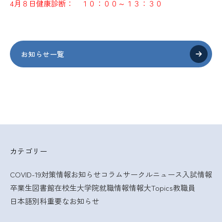
4月８日健康診断： １０：００～１３：３０
お知らせ一覧
カテゴリー
COVID-19対策情報
お知らせ
コラム
サークルニュース
入試情報
卒業生
図書館
在校生
大学院
就職情報
情報大Topics
教職員
日本語別科
重要なお知らせ