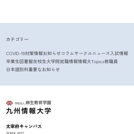
カテゴリー
COVID-19対策情報
お知らせ
コラム
サークルニュース
入試情報
卒業生
図書館
在校生
大学院
就職情報
情報大Topics
教職員
日本語別科
重要なお知らせ
太宰府キャンパス
〒818-0117