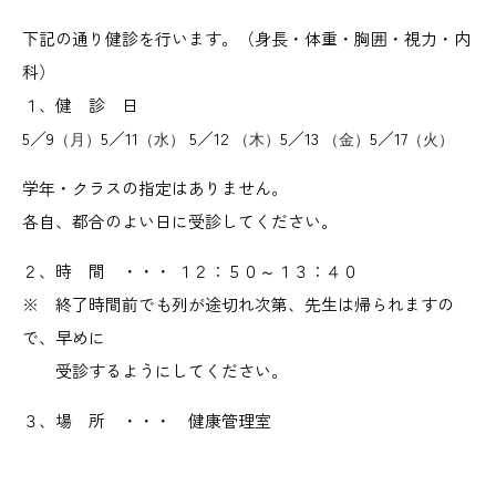
下記の通り健診を行います。（身長・体重・胸囲・視力・内
科）
１、健 診 日
5／9
5／11
5／12
5／13
5／17
（月）
（水）
（木）
（金）
（火）
学年・クラスの指定はありません。
各自、都合のよい日に受診してください。
２、時 間 ・・・ １２：５０～１３：４０
※ 終了時間前でも列が途切れ次第、先生は帰られますの
で、早めに
受診するようにしてください。
３、場 所 ・・・ 健康管理室