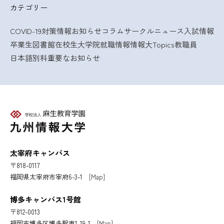
カテゴリー
COVID-19対策情報
お知らせ
コラム
サークルニュース
入試情報
卒業生
図書館
在校生
大学院
就職情報
情報大Topics
教職員
日本語別科
重要なお知らせ
太宰府キャンパス
〒818-0117
福岡県太宰府市宰府6-3-1
[Map]
博多キャンパス1号館
〒812-0013
福岡市博多区博多駅東1-19-1
[Map]