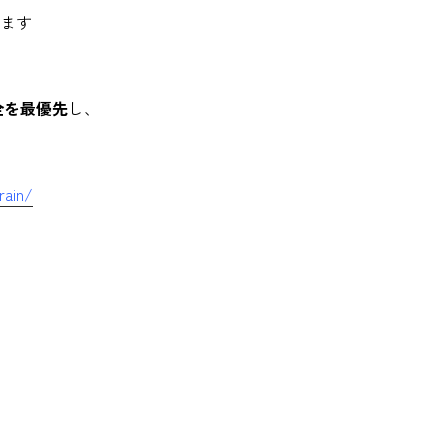
ます
全を最優先
し、
rain/