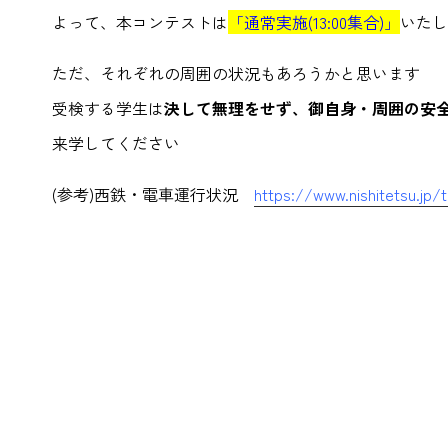
よって、本コンテストは
「通常実施(13:00集合)」
いたし
ただ、それぞれの周囲の状況もあろうかと思います
受検する学生は
決して無理をせず、御自身・周囲の安
来学してください
(参考)西鉄・電車運行状況
https://www.nishitetsu.jp/t