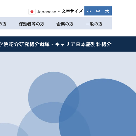
文字サイズ
小
中
大
Japanese
▼
の方
保護者等の方
企業の方
一般の方
学院紹介
研究紹介
就職・キャリア
日本語別科紹介