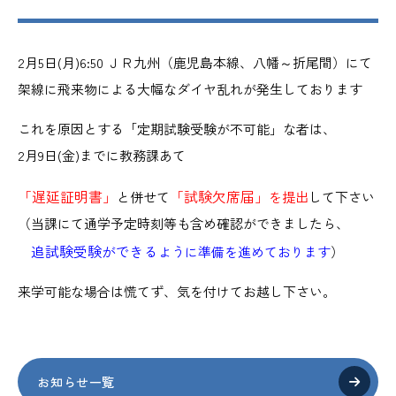
2月5日(月)6:50 ＪＲ九州（鹿児島本線、八幡～折尾間）にて
架線に飛来物による大幅なダイヤ乱れが発生しております
これを原因とする「定期試験受験が不可能」な者は、
2月9日(金)までに教務課あて
「遅延証明書」
「試験欠席届」
と併せて
を提出
して下さい
（当課にて通学予定時刻等も含め確認ができましたら、
追試験受験ができる
ように準備を進めております
）
来学可能な場合は慌てず、気を付けてお越し下さい。
お知らせ一覧