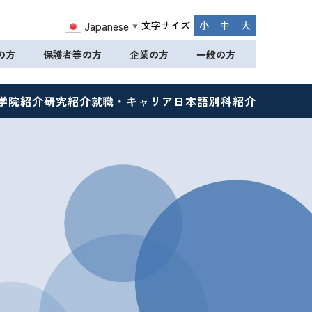
文字サイズ
小
中
大
Japanese
▼
の方
保護者等の方
企業の方
一般の方
学院紹介
研究紹介
就職・キャリア
日本語別科紹介