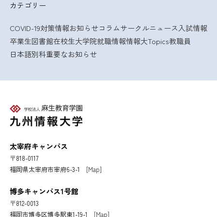
カテゴリー
COVID-19対策情報
お知らせ
コラム
サークルニュース
入試情報
卒業生
図書館
在校生
大学院
就職情報
情報大Topics
教職員
日本語別科
重要なお知らせ
太宰府キャンパス
〒818-0117
福岡県太宰府市宰府6-3-1
[Map]
博多キャンパス1号館
〒812-0013
福岡市博多区博多駅東1-19-1
[Map]