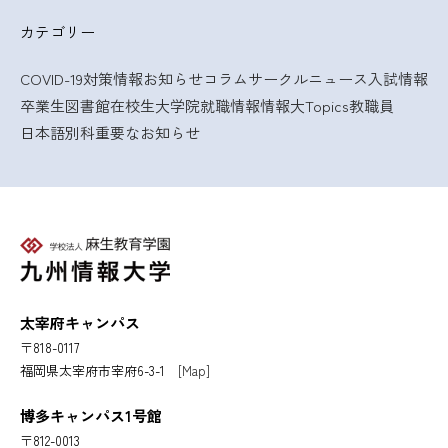
カテゴリー
COVID-19対策情報
お知らせ
コラム
サークルニュース
入試情報
卒業生
図書館
在校生
大学院
就職情報
情報大Topics
教職員
日本語別科
重要なお知らせ
太宰府キャンパス
〒818-0117
福岡県太宰府市宰府6-3-1
[Map]
博多キャンパス1号館
〒812-0013