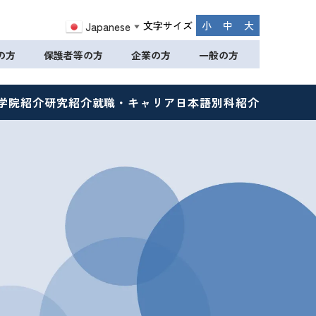
文字サイズ
小
中
大
Japanese
▼
の方
保護者等の方
企業の方
一般の方
学院紹介
研究紹介
就職・キャリア
日本語別科紹介