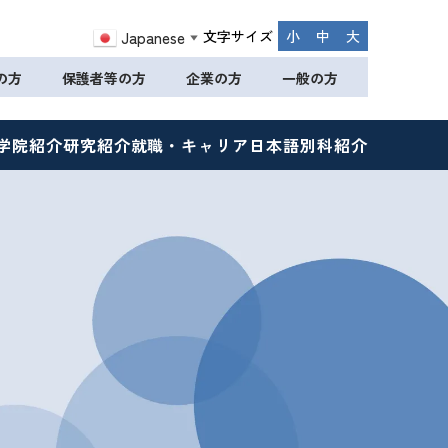
文字サイズ
小
中
大
Japanese
▼
の方
保護者等の方
企業の方
一般の方
学院紹介
研究紹介
就職・キャリア
日本語別科紹介