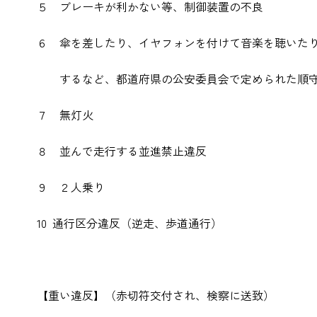
５ ブレーキが利かない等、制御装置
６ 傘を差したり、イヤフォンを付けて音楽を聴いた
するなど、都道府県の公安委員会で定められた順守
７ 無灯火 ５
８ 並んで走行する並進禁止違
９ ２人乗り ３
10 通行区分違反（逆走、歩道通
【重い違反】（赤切符交付され、検察に送致）