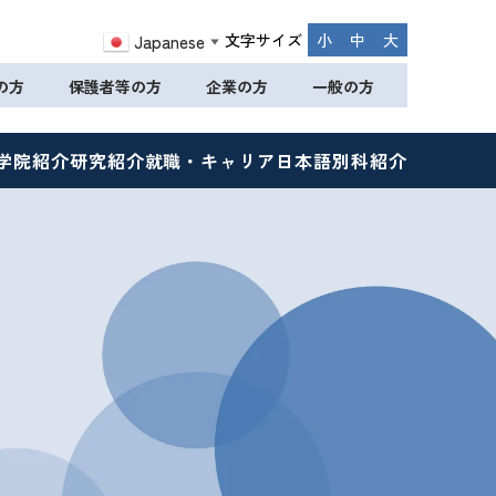
文字サイズ
小
中
大
Japanese
▼
の方
保護者等の方
企業の方
一般の方
学院紹介
研究紹介
就職・キャリア
日本語別科紹介