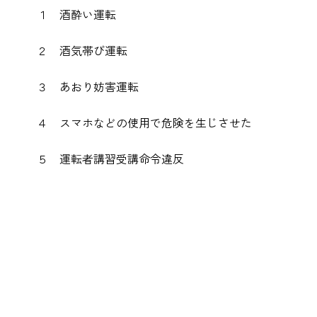
１ 酒酔い運転
２ 酒気帯び運転
３ あおり妨害運転
４ スマホなどの使用で危険を生じさせた
５ 運転者講習受講命令違反
以