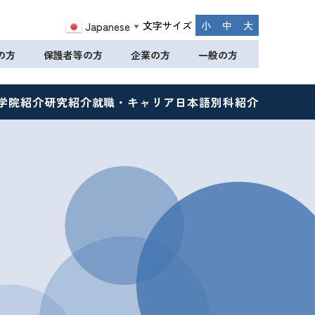
文字サイズ
小
中
大
Japanese
▼
の方
保護者等の方
企業の方
一般の方
学院紹介
研究紹介
就職・キャリア
日本語別科紹介