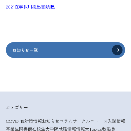
2021在学採用提出書類
お知らせ一覧
カテゴリー
COVID-19対策情報
お知らせ
コラム
サークルニュース
入試情報
卒業生
図書館
在校生
大学院
就職情報
情報大Topics
教職員