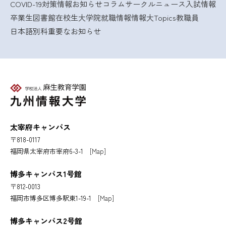
COVID-19対策情報
お知らせ
コラム
サークルニュース
入試情報
卒業生
図書館
在校生
大学院
就職情報
情報大Topics
教職員
日本語別科
重要なお知らせ
太宰府キャンパス
〒818-0117
福岡県太宰府市宰府6-3-1
[Map]
博多キャンパス1号館
〒812-0013
福岡市博多区博多駅東1-19-1
[Map]
博多キャンパス2号館