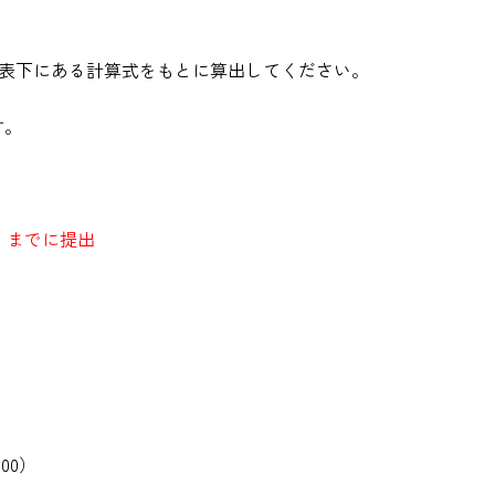
び表下にある計算式をもとに算出してください。
す。
）までに提出
00）