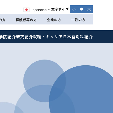
文字サイズ
小
中
大
Japanese
▼
の方
保護者等の方
企業の方
一般の方
学院紹介
研究紹介
就職・キャリア
日本語別科紹介