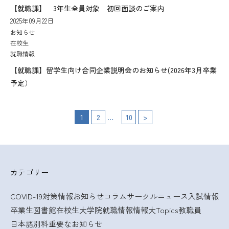
【就職課】 3年生全員対象 初回面談のご案内
2025年09月22日
お知らせ
在校生
就職情報
【就職課】留学生向け合同企業説明会のお知らせ(2026年3月卒業
予定）
…
投
1
2
10
>
稿
の
カテゴリー
ペ
COVID-19対策情報
お知らせ
コラム
サークルニュース
入試情報
ー
卒業生
図書館
在校生
大学院
就職情報
情報大Topics
教職員
ジ
日本語別科
重要なお知らせ