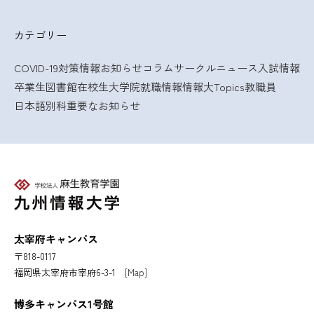
の
カテゴリー
ペ
COVID-19対策情報
お知らせ
コラム
サークルニュース
入試情報
ー
卒業生
図書館
在校生
大学院
就職情報
情報大Topics
教職員
ジ
日本語別科
重要なお知らせ
送
り
太宰府キャンパス
〒818-0117
福岡県太宰府市宰府6-3-1
[Map]
博多キャンパス1号館