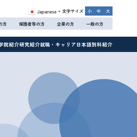
文字サイズ
小
中
大
Japanese
▼
の方
保護者等の方
企業の方
一般の方
学院紹介
研究紹介
就職・キャリア
日本語別科紹介