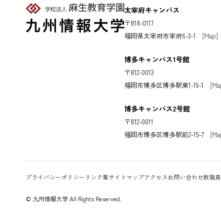
太宰府キャンパス
〒818-0117
福岡県太宰府市宰府6-3-1
[Map]
博多キャンパス1号館
〒812-0013
福岡市博多区博多駅東1-19-1
[Ma
博多キャンパス2号館
〒812-0011
福岡市博多区博多駅前2-15-7
[Ma
プライバシーポリシー
リンク集
サイトマップ
アクセス
お問い合わせ
教職員
© 九州情報大学 All Rights Reserved.