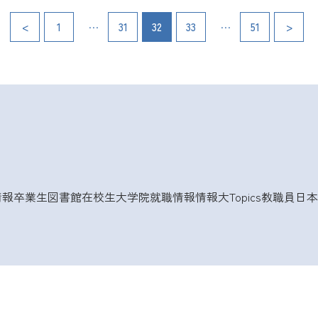
…
…
投
<
1
31
32
33
51
>
稿
の
ペ
ー
ジ
情報
卒業生
図書館
在校生
大学院
就職情報
情報大Topics
教職員
日本
送
り