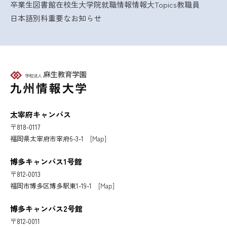
卒業生
図書館
在校生
大学院
就職情報
情報大Topics
教職員
ジ
日本語別科
重要なお知らせ
送
り
太宰府キャンパス
〒818-0117
福岡県太宰府市宰府6-3-1
[Map]
博多キャンパス1号館
〒812-0013
福岡市博多区博多駅東1-19-1
[Map]
博多キャンパス2号館
〒812-0011