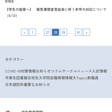
教職員
【学生の皆様へ】 緊急事態宣言延長に伴う本学の対応について
（9/13）
…
投
…
<
1
27
28
29
51
>
稿
の
カテゴリー
ペ
COVID-19対策情報
お知らせ
コラム
サークルニュース
入試情報
ー
卒業生
図書館
在校生
大学院
就職情報
情報大Topics
教職員
ジ
日本語別科
重要なお知らせ
送
り