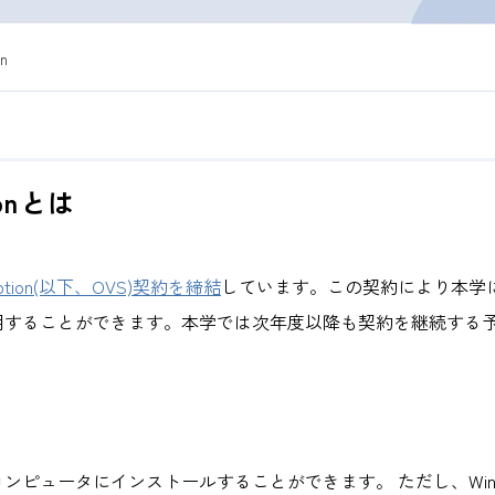
on
tionとは
scription(以下、OVS)契約を締結
しています。この契約により本学に所属
用することができます。本学では次年度以降も契約を継続する
ンピュータにインストールすることができます。 ただし、Wind