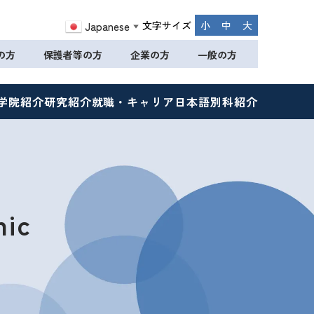
文字サイズ
小
中
大
Japanese
▼
の方
保護者等の方
企業の方
一般の方
学院紹介
研究紹介
就職・キャリア
日本語別科紹介
nic