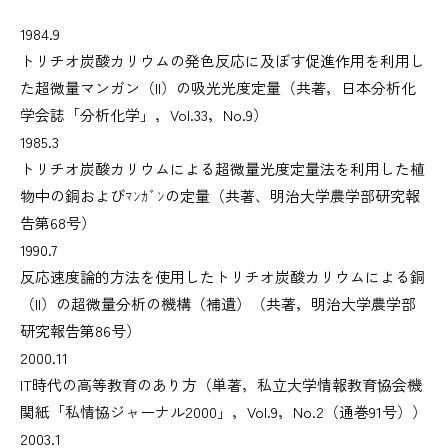
1984.9
トリチオ炭酸カリウムの発色反応に及ぼす促進作用を利用し
た超微量マンガン（II）の吸光光度定量（共著，日本分析化
学会誌「分析化学」，Vol.33，No.9）
1985.3
トリチオ炭酸カリウムによる超微量光度定量法を利用した植
物中の銅およびﾏﾝｶﾞﾝの定量（共著、明治大学農学部研究報
告第68号）
1990.7
反応速度論的方法を使用したトリチオ炭酸カリウムによる銅
（II）の超微量分析の機構（補遺）（共著，明治大学農学部
研究報告第86号）
2000.11
IT時代の高等教育のあり方（単著，私立大学情報教育協会機
関紙「私情協ジャーナル2000」，Vol.9，No.2（通巻91号））
2003.1