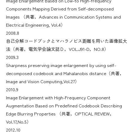
Image Enlargement Based on Low-to High-frequency
Components Mapping Derived from Self-decomposed
Images （共著，Advances in Communication Systems and
Electrical Engineering, Vol.4）
2008.8
自己分解コードブックとマハラノビス距離を用いた画像拡大
法（共著，電気学会論文誌Ｄ，VOL.J91-D，NO.8）
2009.3
Sharpness preserving image enlargement by using self-
decomposed codebook and Mahalanobis distance（共著，
Image and Vision Computing,Vol.27）
2010.9
Image Enlargement with High-Frequency Component
Augmentation Based on Predefined Codebook Describing
Edge Blurring Properties （共著，OPTICAL REVIEW，
Vol.17,No.5）
2012.10