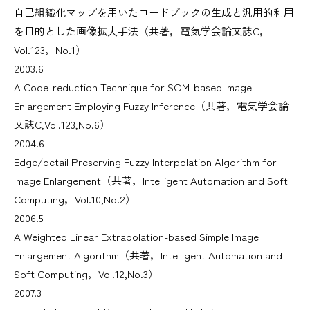
自己組織化マップを用いたコードブックの生成と汎用的利用
を目的とした画像拡大手法（共著，電気学会論文誌C，
Vol.123，No.1）
2003.6
A Code-reduction Technique for SOM-based Image
Enlargement Employing Fuzzy Inference（共著，電気学会論
文誌C,Vol.123,No.6）
2004.6
Edge/detail Preserving Fuzzy Interpolation Algorithm for
Image Enlargement（共著，Intelligent Automation and Soft
Computing，Vol.10,No.2）
2006.5
A Weighted Linear Extrapolation-based Simple Image
Enlargement Algorithm（共著，Intelligent Automation and
Soft Computing，Vol.12,No.3）
2007.3