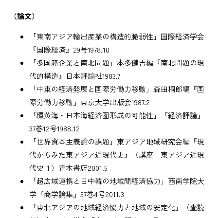
（論文）
「東南アジア輸出産業の構造的脆弱性」国際経済学会
『国際経済』29号1978.10
「多国籍企業と南北問題」本多健吉編『南北問題の現
代的構造』日本評論社1983.7
「中東の経済発展と国際労働力移動」森田桐郎編『国
際労働力移動』東京大学出版会1987.2
「環黄海・日本海経済圏形成の可能性」『経済評論』
37巻12号1988.12
「世界資本主義論の課題」東アジア地域研究会編『現
代からみた東アジア近現代史』（講座 東アジア近現
代史１）青木書店2001.5
「超広域連携と日中韓の地域間経済協力」西南学院大
学『商学論集』57巻4号2011.3
「東北アジアの地域経済協力と地域の安定化」（査読