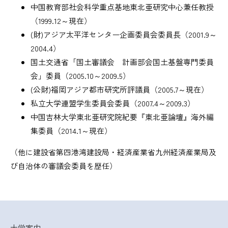
中国教育部社会科学重点基地東北亜研究中心兼任教授
（1999.12～現在）
(財)アジア太平洋センター企画委員会委員長（2001.9～
2004.4）
国土交通省「国土審議会 計画部会国土基盤専門委員
会」委員（2005.10～2009.5）
(公財)福岡アジア都市研究所評議員（2005.7～現在）
私立大学連盟学生委員会委員（2007.4～2009.3）
中国吉林大学東北亜研究院紀要『東北亜論壇』海外編
集委員（2014.1～現在）
（他に建設省第四港湾建設局・経済産業省九州経済産業局及
び自治体の審議会委員を歴任）
大学案内