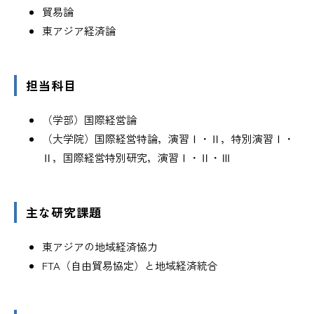
貿易論
東アジア経済論
担当科目
（学部）国際経営論
（大学院）国際経営特論，演習Ⅰ・Ⅱ，特別演習Ⅰ・
Ⅱ，国際経営特別研究，演習Ⅰ・Ⅱ・Ⅲ
主な研究課題
東アジアの地域経済協力
FTA（自由貿易協定）と地域経済統合